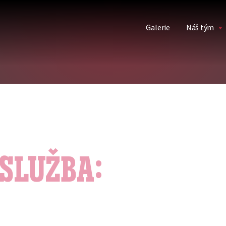
Galerie
Náš tým
SLUŽBA:
COPÁNK