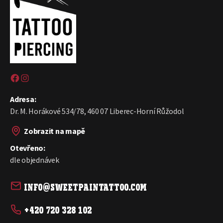
Sweet pain tattoo na Facebooku
Sweetpain tattoo na Instagramu
Adresa:
Dr. M. Horákové 534/78, 460 07 Liberec-Horní Růžodol
Zobrazit na mapě
Otevřeno:
dle objednávek
info@sweetpaintattoo.com
+420 720 328 102