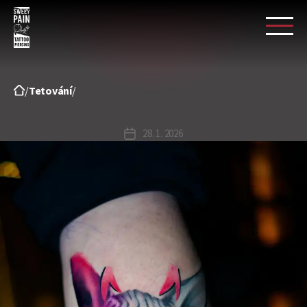
Sweet
pain
tattoo
/
Tetování
/
28. 1. 2026
Datum
příspěvku