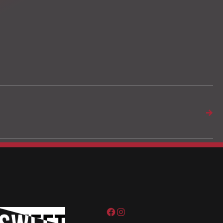
→
Sweet pain tattoo na Facebooku
Sweetpain tattoo na Instagramu