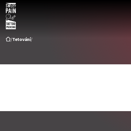
Sweet
pain
/
Tetování
/
tattoo