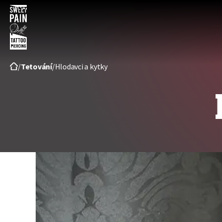
Sweet
pain
/
Tetování
/
Hlodavci a kytky
tattoo