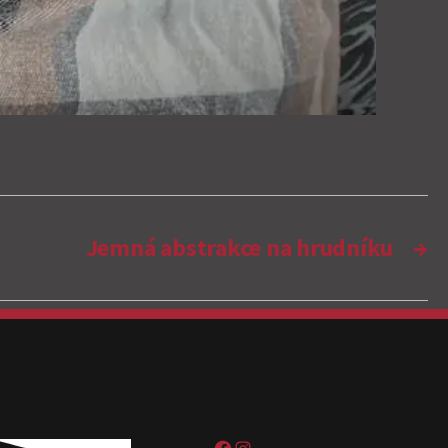
Jemná abstrakce na hrudníku
→
Sweet pain tattoo na Facebooku
Sweetpain tattoo na Instagramu