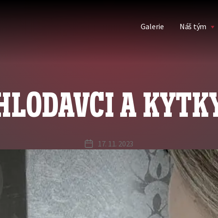
Galerie
Náš tým
HLODAVCI A KYTK
17. 11. 2023
Datum
příspěvku