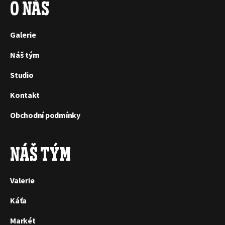
O NÁS
Galerie
Náš tým
Studio
Kontakt
Obchodní podmínky
NÁŠ TÝM
Valerie
Káťa
Markét