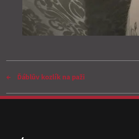
←
Ďáblův kozlík na paži