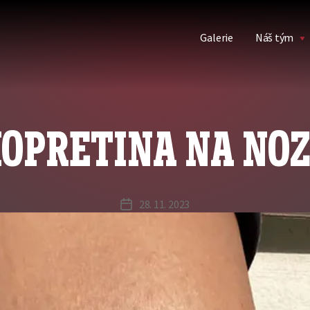
Galerie
Náš tým
OPRETINA NA NO
28. 11. 2023
Datum
příspěvku