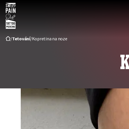
Sweet
pain
/
Tetování
/
Kopretina na noze
tattoo
K