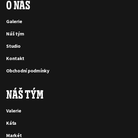
O NÁS
Galerie
Náš tým
Studio
Kontakt
Obchodní podmínky
NÁŠ TÝM
Valerie
Káťa
Markét