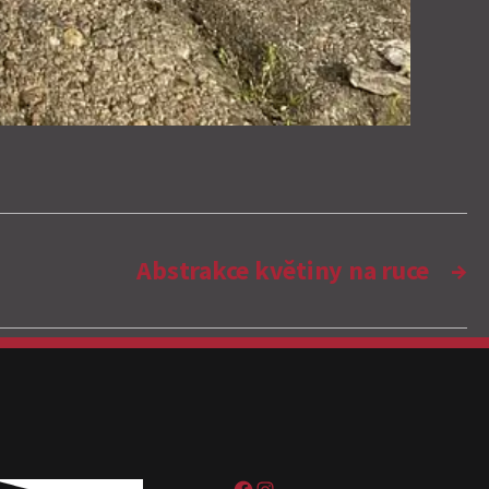
Abstrakce květiny na ruce
→
Sweet pain tattoo na Facebooku
Sweetpain tattoo na Instagramu