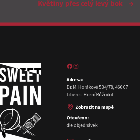
Květiny přes celý levý bok
→
Sweet pain tattoo na Facebooku
Sweetpain tattoo na Instagramu
Adresa:
Dr. M. Horákové 534/78, 460 07
Liberec-Horní Růžodol
Zobrazit na mapě
Otevřeno:
dle objednávek