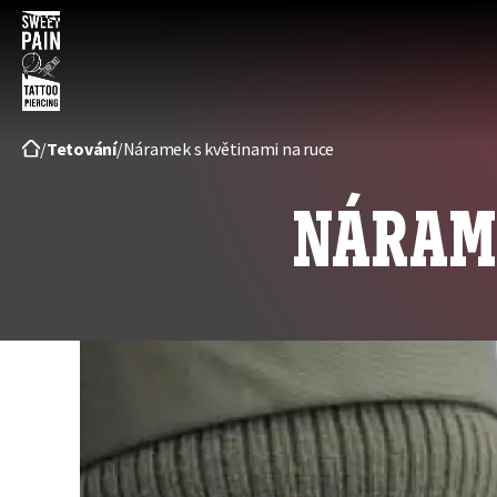
Sweet
pain
/
Tetování
/
Náramek s květinami na ruce
tattoo
NÁRAME