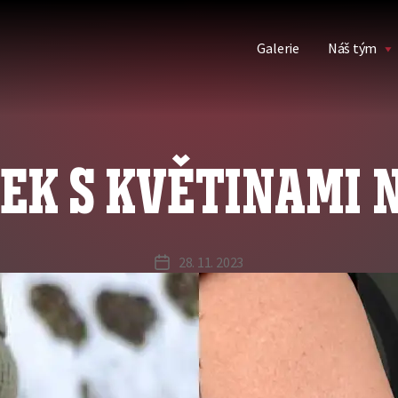
Galerie
Náš tým
K S KVĚTINAMI 
28. 11. 2023
Datum
příspěvku