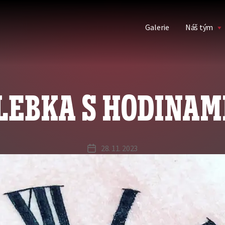
Galerie
Náš tým
LEBKA S HODINAM
28. 11. 2023
Datum
příspěvku