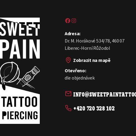
Sweet pain tattoo na Facebooku
Sweetpain tattoo na Instagramu
Adresa:
Dr. M. Horákové 534/78, 460 07
Liberec-Horní Růžodol
Zobrazit na mapě
Otevřeno:
dle objednávek
info@sweetpaintattoo
+420 720 328 102