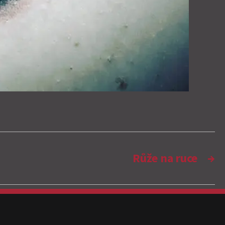
Růže na ruce
→