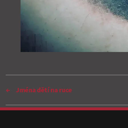
←
Jména dětí na ruce