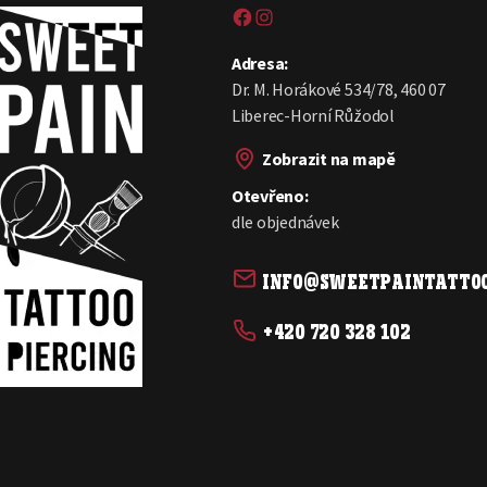
Sweet pain tattoo na Facebooku
Sweetpain tattoo na Instagramu
Adresa:
Dr. M. Horákové 534/78, 460 07
Liberec-Horní Růžodol
Zobrazit na mapě
Otevřeno:
dle objednávek
info@sweetpaintattoo
+420 720 328 102