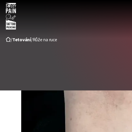
Sweet
pain
/
Tetování
/
Růže na ruce
tattoo