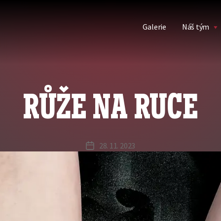
Galerie
Náš tým
RŮŽE NA RUCE
28. 11. 2023
Datum
příspěvku