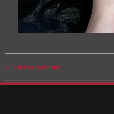
←
Lebka s hodinami