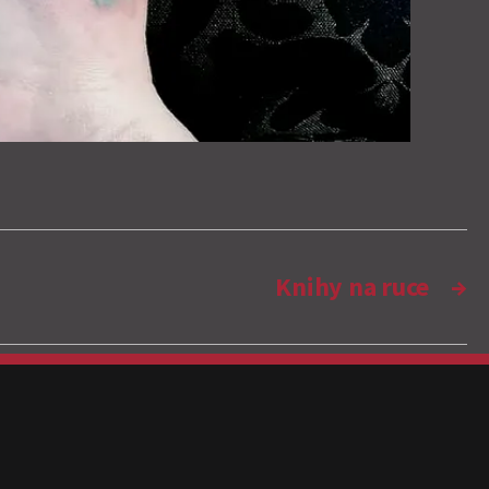
Knihy na ruce
→